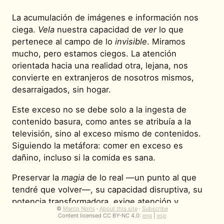
La acumulación de imágenes e información nos
ciega.
Vela
nuestra capacidad de
ver
lo que
pertenece al campo de lo
invisible
. Miramos
mucho, pero estamos ciegos. La atención
orientada hacia una realidad otra, lejana, nos
convierte en extranjeros de nosotros mismos,
desarraigados, sin hogar.
Este exceso no se debe solo a la ingesta de
contenido basura, como antes se atribuía a la
televisión, sino al exceso mismo de contenidos.
Siguiendo la metáfora: comer en exceso es
dañino, incluso si la comida es sana.
Preservar la
magia
de lo real —un punto al que
tendré que volver—, su capacidad disruptiva, su
potencia transformadora, exige atención y
©
Marco Noris
·
About this site
·
Subscribe
presencia. En este sentido, la tecnología es
Content licensed CC BY-NC 4.0:
eng
|
esp