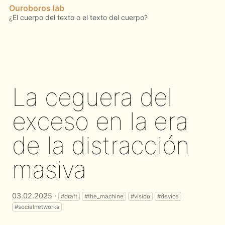
Ouroboros lab
La ceguera del
exceso en la era
de la distracción
masiva
03.02.2025 ·
#draft
#the_machine
#vision
#device
#socialnetworks