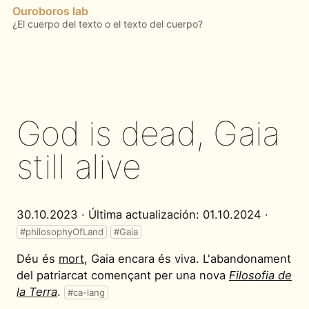
Ouroboros lab
God is dead, Gaia
still alive
30.10.2023 · Última actualización: 01.10.2024 ·
#philosophyOfLand
#Gaia
Déu és
mort
, Gaia encara és viva. L'abandonament
del patriarcat començant per una nova
Filosofia de
la Terra
.
#ca-lang