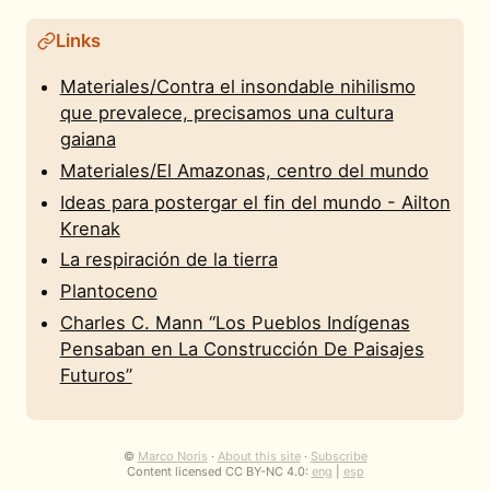
Links
Materiales/Contra el insondable nihilismo
que prevalece, precisamos una cultura
gaiana
Materiales/El Amazonas, centro del mundo
Ideas para postergar el fin del mundo - Ailton
Krenak
La respiración de la tierra
Plantoceno
Charles C. Mann “Los Pueblos Indígenas
Pensaban en La Construcción De Paisajes
Futuros”
©
Marco Noris
·
About this site
·
Subscribe
Podcasts
Content licensed CC BY-NC 4.0:
eng
|
esp