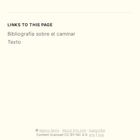
LINKS TO THIS PAGE
Bibliografía sobre el caminar
Texto
©
Marco Noris
·
About this site
·
Subscribe
Content licensed CC BY-NC 4.0:
eng
|
esp