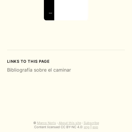
LINKS TO THIS PAGE
Bibliografía sobre el caminar
©
Marco Noris
·
About this site
·
Subscribe
Content licensed CC BY-NC 4.0:
eng
|
esp