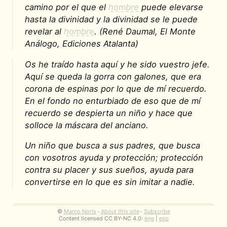
camino por el que el
hombre
puede elevarse
hasta la divinidad y la divinidad se le puede
revelar al
hombre
. (René Daumal, El Monte
Análogo, Ediciones Atalanta)
Os he traído hasta aquí y he sido vuestro jefe.
Aquí se queda la gorra con galones, que era
corona de espinas por lo que de mí recuerdo.
En el fondo no enturbiado de eso que de mí
recuerdo se despierta un niño y hace que
solloce la máscara del anciano.
Un niño que busca a sus padres, que busca
con vosotros ayuda y protección; protección
contra su placer y sus sueños, ayuda para
convertirse en lo que es sin imitar a nadie.
©
Marco Noris
·
About this site
·
Subscribe
Metadata
Content licensed CC BY-NC 4.0:
eng
|
esp