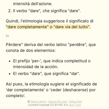
intensità dell'azione.
Il verbo "dare", che significa "dare".
Quindi, l'etimologia suggerisce il significato di
"dare completamente" o "dare via del tutto".
ES
Pèrdere" deriva del verbo latino "perdĕre", que
consta de dos elementos:
El prefijo 'per-', que indica completitud o
intensidad de la acción.
El verbo "dare", que significa "dar".
Así pues, la etimología sugiere el significado de
'dar completamente' o 'ceder (deshacerse) por
completo'.
©
Marco Noris
·
About this site
·
Subscribe
Content licensed CC BY-NC 4.0:
eng
|
esp