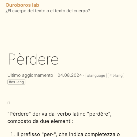
Ouroboros lab
Pèrdere
Ultimo aggiornamento il 04.08.2024 ·
#language
#it-lang
#es-lang
IT
"Pèrdere" deriva dal verbo latino "perdĕre",
composto da due elementi:
Il prefisso "per-", che indica completezza o