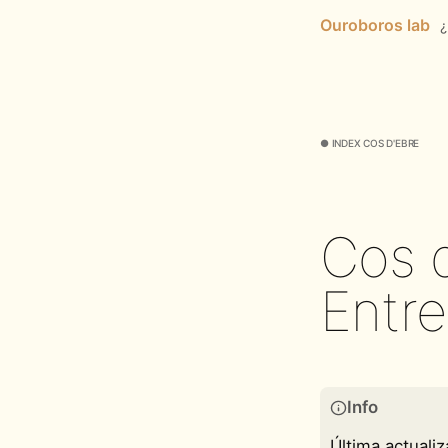
Ouroboros lab
● Index Cos d'Ebre
Cos d
Entre
Info
Última actuali