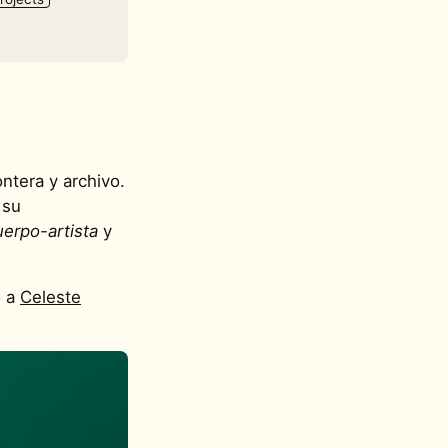
ntera y archivo.
 su
uerpo-artista
y
o a
Celeste