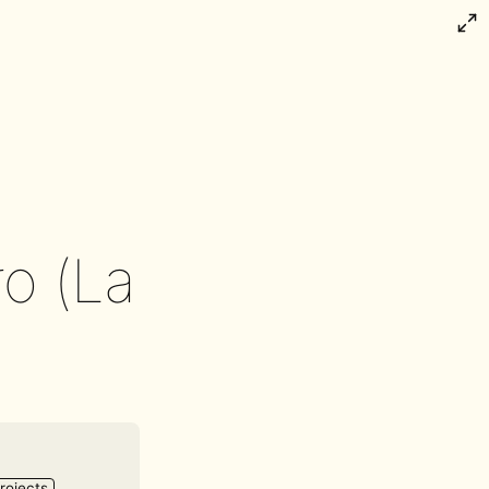
o (La
rojects