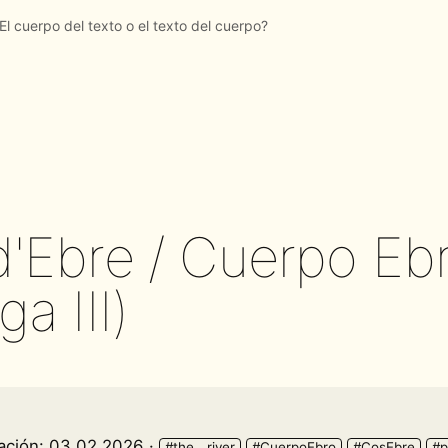
'Ebre / Cuerpo Ebr
ga III)
zación: 03.02.2026 ·
#the__river
#CuerpoEbro
#CosEbre
#p