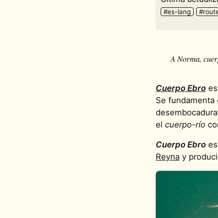
#es-lang
#rout
A Norma, cuer
Cuerpo Ebro
es 
Se fundamenta e
desembocadura e
el
cuerpo-río
com
Cuerpo Ebro
es
Reyna
y produci