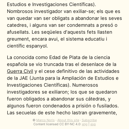
Estudios e Investigaciones Científicas).
Nombrosos investigador van exiliar-se; els que es
van quedar van ser obligats a abandonar les seves
catedres, i alguns van ser condemnats a presó o
afusellats. Les seqüeles d'aquests fets llasten
greument, encara avui, el sistema educatiu i
científic espanyol.
La conocida como Edad de Plata de la ciencia
española se vio truncada tras el desenlace de la
Guerra Civil
y el cese definitivo de las actividades
de la JAE (Junta para la Ampliación de Estudios e
Investigaciones Científicas). Numerosos
investigadores se exiliaron; los que se quedaron
fueron obligados a abandonar sus cátedras, y
algunos fueron condenados a prisión o fusilados.
Las secuelas de este hecho lastran gravemente,
aún hoy, el sistema educativo y científico español.
©
Marco Noris
·
About this site
·
Subscribe
Content licensed CC BY-NC 4.0:
eng
|
esp